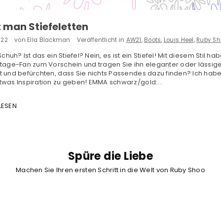
t man Stiefeletten
022
von Ella Blackman
Veröffentlicht in
AW21
,
Boots
,
Louis Heel
,
Ruby Sh
 Schuh? Ist das ein Stiefel? Nein, es ist ein Stiefel! Mit diesem Stil
ntage-Fan zum Vorschein und tragen Sie ihn eleganter oder lässige
t und befürchten, dass Sie nichts Passendes dazu finden? Ich habe
twas Inspiration zu geben! EMMA schwarz/gold:...
LESEN
Spüre die Liebe
Machen Sie Ihren ersten Schritt in die Welt von Ruby Shoo