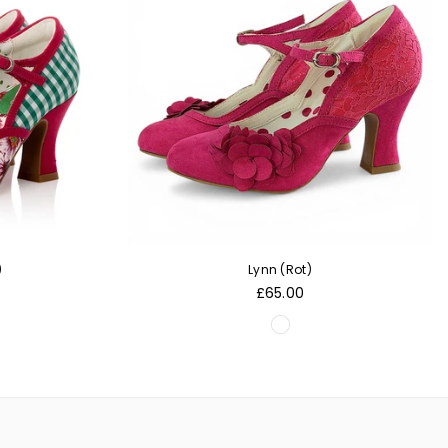
)
Lynn (Rot)
Normaler
£65.00
Preis