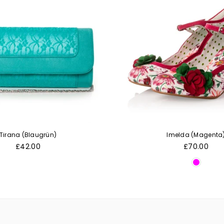
Tirana (Blaugrün)
Imelda (Magenta
Normaler
Normaler
£42.00
£70.00
Preis
Preis