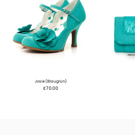
Josie (Blaugrün)
Normaler
£70.00
Preis