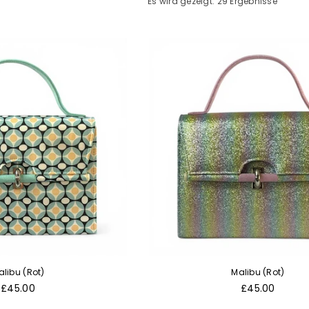
Es wird gezeigt: 29 Ergebnisse
alibu (Rot)
Malibu (Rot)
Normaler
Normaler
£45.00
£45.00
Preis
Preis