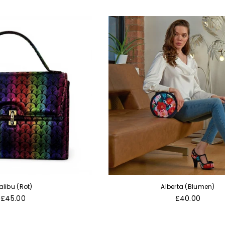
alibu (Rot)
Alberta (Blumen)
Normaler
Normaler
£45.00
£40.00
Preis
Preis