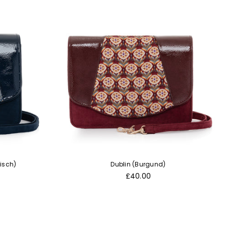
isch)
Dublin (Burgund)
Normaler
£40.00
Preis