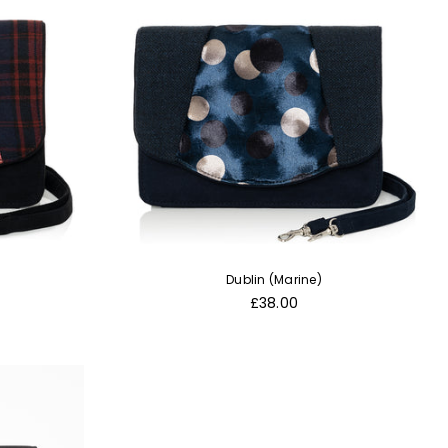
Dublin (Marine)
Normaler
£38.00
Preis