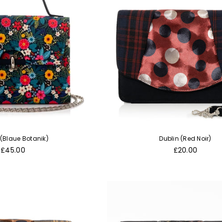
(Blaue Botanik)
Dublin (Red Noir)
Normaler
Normaler
£45.00
£20.00
Preis
Preis