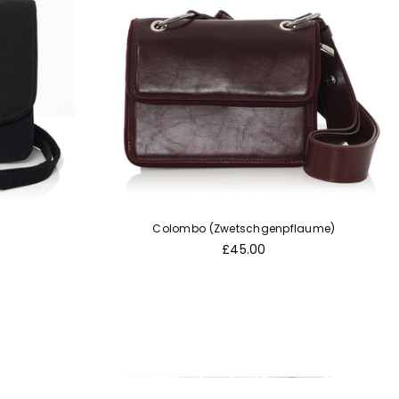
Colombo (Zwetschgenpflaume)
Normaler
£45.00
Preis