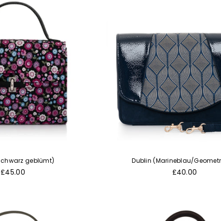
Schwarz geblümt)
Dublin (Marineblau/Geometr
Normaler
Normaler
£45.00
£40.00
Preis
Preis