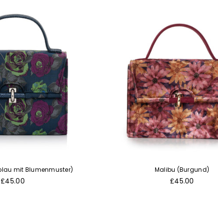
blau mit Blumenmuster)
Malibu (Burgund)
Normaler
Normaler
£45.00
£45.00
Preis
Preis