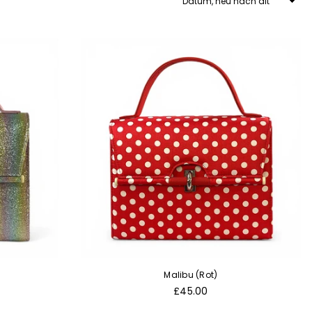
Malibu (Rot)
Normaler
£45.00
Preis