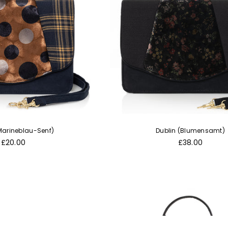
Marineblau-Senf)
Dublin (Blumensamt)
Normaler
Normaler
£20.00
£38.00
Preis
Preis