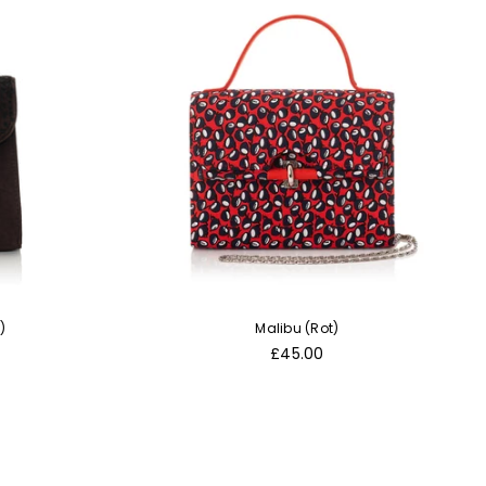
)
Malibu (Rot)
Normaler
£45.00
Preis