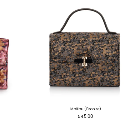
Malibu (Bronze)
Normaler
£45.00
Preis