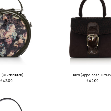
a (Olivenblüten)
Riva (Appaloosa-Braun
Normaler
Normaler
£42.00
£42.00
Preis
Preis