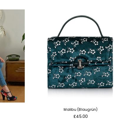
Malibu (Blaugrün)
Normaler
£45.00
Preis