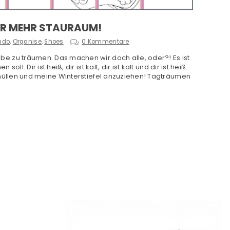
DER MEHR STAURAUM!
ndo
,
Organise
,
Shoes
0 Kommentare
 zu träumen. Das machen wir doch alle, oder?! Es ist
Dir ist heiß, dir ist kalt, dir ist kalt und dir ist heiß.
hüllen und meine Winterstiefel anzuziehen! Tagträumen