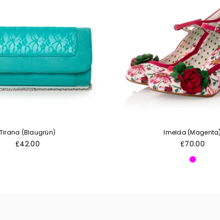
Tirana (Blaugrün)
Imelda (Magenta
Normaler
Normaler
£42.00
£70.00
Preis
Preis