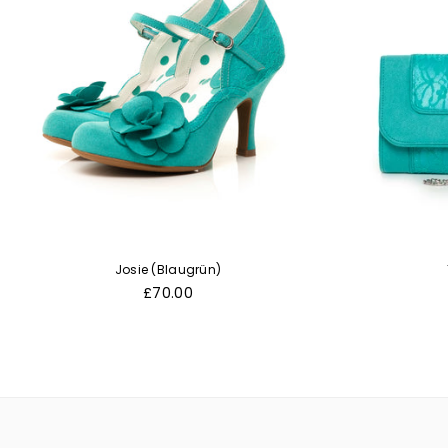
Josie (Blaugrün)
Normaler
£70.00
Preis