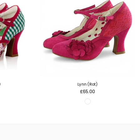
)
Lynn (Rot)
Normaler
£65.00
Preis