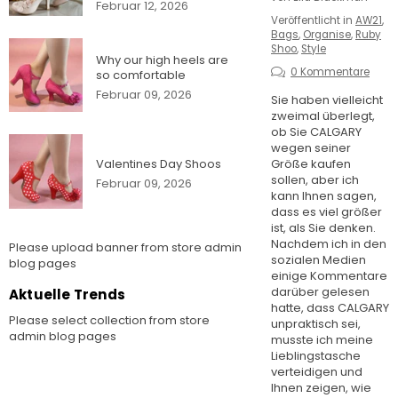
Februar 12, 2026
Veröffentlicht in
AW21
,
Bags
,
Organise
,
Ruby
Shoo
,
Style
Why our high heels are
0 Kommentare
so comfortable
Februar 09, 2026
Sie haben vielleicht
zweimal überlegt,
ob Sie CALGARY
wegen seiner
Valentines Day Shoos
Größe kaufen
sollen, aber ich
Februar 09, 2026
kann Ihnen sagen,
dass es viel größer
ist, als Sie denken.
Nachdem ich in den
Please upload banner from store admin
sozialen Medien
blog pages
einige Kommentare
darüber gelesen
Aktuelle Trends
hatte, dass CALGARY
Please select collection from store
unpraktisch sei,
admin blog pages
musste ich meine
Lieblingstasche
verteidigen und
Ihnen zeigen, wie