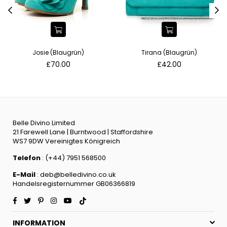
Josie (Blaugrün)
Tirana (Blaugrün)
Normaler
Normaler
£70.00
£42.00
Preis
Preis
Belle Divino Limited
21 Farewell Lane | Burntwood | Staffordshire
WS7 9DW Vereinigtes Königreich
Telefon
: (+44) 7951 568500
E-Mail
: deb@belledivino.co.uk
Handelsregisternummer GB06366819
Facebook
Twitter
Pinterest
Instagram
YouTube
TikTok
INFORMATION