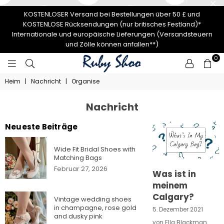
KOSTENLOSER Versand bei Bestellungen über 50 £ und
KOSTENLOSE Rücksendungen (nur britisches Festland)*
Internationale und europäische Lieferungen (Versandsteuern
und Zölle können anfallen**)
0
RUBY
Heim
|
Nachricht
|
Organise
SHOO
Nachricht
Neueste Beiträge
Wide Fit Bridal Shoes with
Matching Bags
Februar 27, 2026
Was ist in
meinem
Calgary?
Vintage wedding shoes
in champagne, rose gold
5. Dezember 2021
and dusky pink
von Ella Blackman