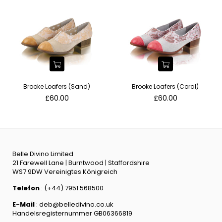
Brooke Loafers (Sand)
Brooke Loafers (Coral)
Normaler
Normaler
£60.00
£60.00
Preis
Preis
Belle Divino Limited
21 Farewell Lane | Burntwood | Staffordshire
WS7 9DW Vereinigtes Königreich
Telefon
: (+44) 7951 568500
E-Mail
: deb@belledivino.co.uk
Handelsregisternummer GB06366819