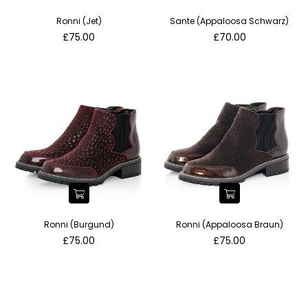
Ronni (Jet)
Sante (Appaloosa Schwarz)
Normaler
Normaler
£75.00
£70.00
Preis
Preis
Ronni (Burgund)
Ronni (Appaloosa Braun)
Normaler
Normaler
£75.00
£75.00
Preis
Preis