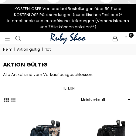
KOSTENLOSER Versand bei Bestellungen über 50 £ und
KOSTENLOSE Rücksendungen (nur britisches Festland)*
Internationale und europäische Lieferungen (Versandsteuern
und Zölle können anfallen**)
0
RUBY
Heim
|
Aktion gültig
|
flat
SHOO
AKTION GÜLTIG
Alle Artikel sind vom Verkauf ausgeschlossen.
FILTERN
Sortieren