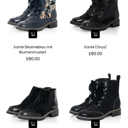
Sante (Marineblau mit
Sante (Onyx)
Blumenmuster)
Normaler
£80.00
Normaler
Preis
£80.00
Preis