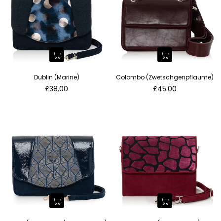
Dublin (Marine)
Colombo (Zwetschgenpflaume)
Normaler
Normaler
£38.00
£45.00
Preis
Preis