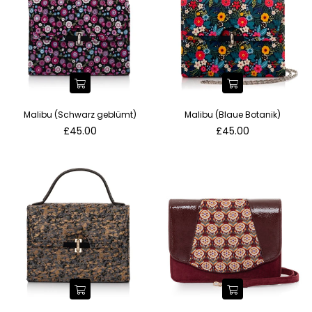
Malibu (Schwarz geblümt)
Malibu (Blaue Botanik)
Normaler
Normaler
£45.00
£45.00
Preis
Preis