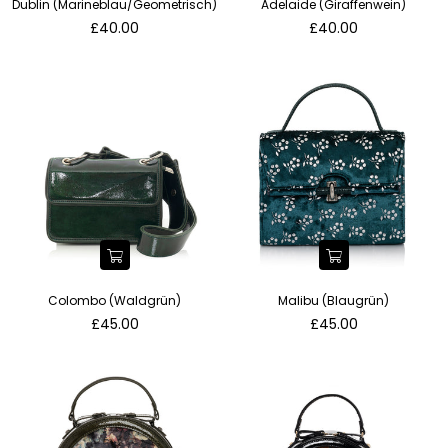
Dublin (Marineblau/Geometrisch)
Adelaide (Giraffenwein)
Normaler
Normaler
£40.00
£40.00
Preis
Preis
Colombo (Waldgrün)
Malibu (Blaugrün)
Normaler
Normaler
£45.00
£45.00
Preis
Preis