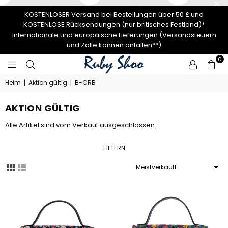
KOSTENLOSER Versand bei Bestellungen über 50 £ und
KOSTENLOSE Rücksendungen (nur britisches Festland)*
Internationale und europäische Lieferungen (Versandsteuern
und Zölle können anfallen**)
0
RUBY
Heim
|
Aktion gültig
|
B-CRB
SHOO
AKTION GÜLTIG
Alle Artikel sind vom Verkauf ausgeschlossen.
FILTERN
Sortieren