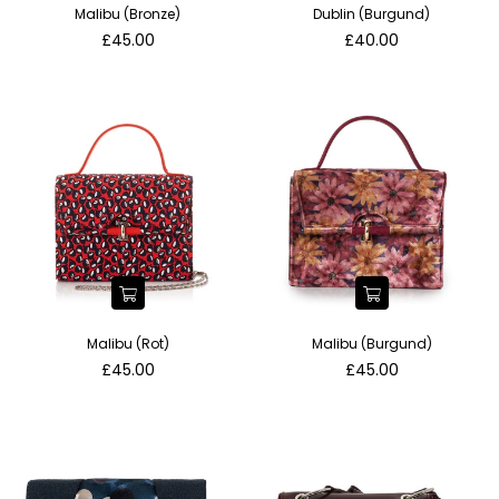
Malibu (Bronze)
Dublin (Burgund)
Normaler
Normaler
£45.00
£40.00
Preis
Preis
Malibu (Rot)
Malibu (Burgund)
Normaler
Normaler
£45.00
£45.00
Preis
Preis