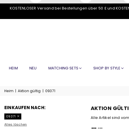
KOSTENLOSER Versand bei Bestellungen über 50 £ und KOSTEN
HEIM
NEU
MATCHING SETS
SHOP BY STYLE
Heim
|
Aktion gültig
|
09371
EINKAUFEN NACH:
AKTION GÜLT
09371
Alle Artikel sind v
Alles löschen