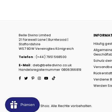
Belle Divino Limited
INFORMA
21 Farewell Lane | Burntwood |
Häufig ges
Staffordshire
WS7 9DW Vereinigtes Königreich
Allgemein
Geschäfts
Telefon
: (+44) 7951 568500
Schutz dei
E-Mail
: deb@belledivino.co.uk
Versandb
Handelsregisternummer GB06366819
Rückerstatt
Facebook
Twitter
Pinterest
Instagram
YouTube
TikTok
Verdiene 
Werden Sie
© 2022 Ruby Shoo. Alle Rechte vorbehalten.