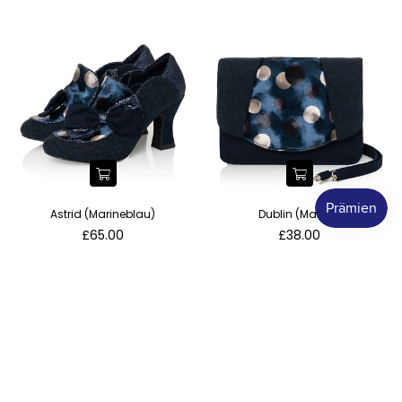
Astrid (Marineblau)
Dublin (Marine)
Normaler
Normaler
£65.00
£38.00
Preis
Preis