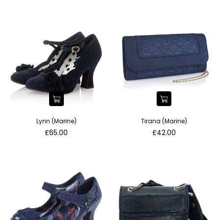
Lynn (Marine)
Tirana (Marine)
Normaler
Normaler
£65.00
£42.00
Preis
Preis