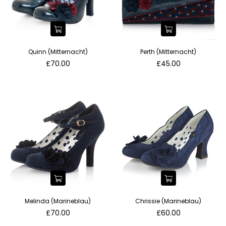
Quinn (Mitternacht)
Perth (Mitternacht)
Normaler
Normaler
£70.00
£45.00
Preis
Preis
Melinda (Marineblau)
Chrissie (Marineblau)
Normaler
Normaler
£70.00
£60.00
Preis
Preis