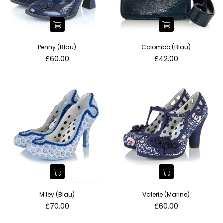
Penny (Blau)
Colombo (Blau)
Normaler
Normaler
£60.00
£42.00
Preis
Preis
Miley (Blau)
Valerie (Marine)
Normaler
Normaler
£70.00
£60.00
Preis
Preis