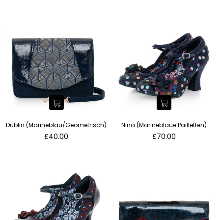
Dublin (Marineblau/Geometrisch)
Nina (Marineblaue Pailletten)
Normaler
Normaler
£40.00
£70.00
Preis
Preis