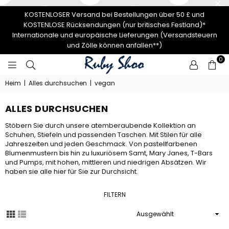
KOSTENLOSER Versand bei Bestellungen über 50 £ und
KOSTENLOSE Rücksendungen (nur britisches Festland)*
Internationale und europäische Lieferungen (Versandsteuern
und Zölle können anfallen**)
0
RUBY
Heim
|
Alles durchsuchen
|
vegan
SHOO
ALLES DURCHSUCHEN
Stöbern Sie durch unsere atemberaubende Kollektion an
Schuhen, Stiefeln und passenden Taschen. Mit Stilen für alle
Jahreszeiten und jeden Geschmack. Von pastellfarbenen
Blumenmustern bis hin zu luxuriösem Samt, Mary Janes, T-Bars
und Pumps, mit hohen, mittleren und niedrigen Absätzen. Wir
haben sie alle hier für Sie zur Durchsicht.
FILTERN
Sortieren